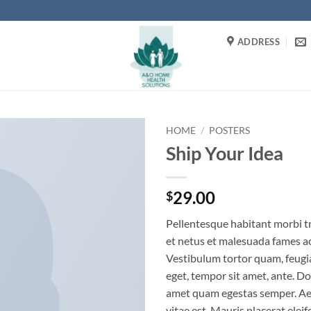
ADDRESS
HOME
/
POSTERS
Ship Your Idea
29.00
$
Pellentesque habitant morbi t
et netus et malesuada fames ac
Vestibulum tortor quam, feugiat
eget, tempor sit amet, ante. Do
amet quam egestas semper. Aen
vitae est. Mauris placerat eleif