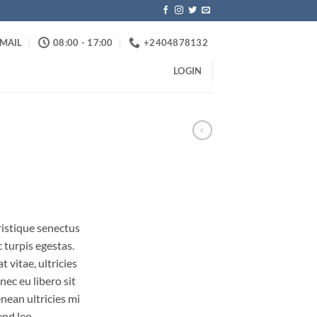
MAIL
08:00 - 17:00
+2404878132
LOGIN
ristique senectus
 turpis egestas.
 vitae, ultricies
nec eu libero sit
ean ultricies mi
end leo.