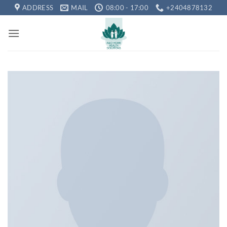
Skip
ADDRESS
MAIL
08:00 - 17:00
+2404878132
to
content